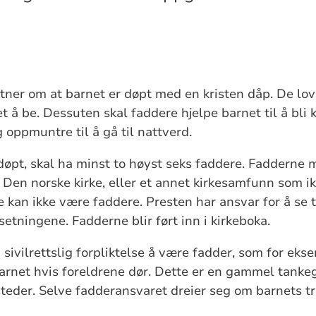
tner om at barnet er døpt med en kristen dåp. De lov
t å be. Dessuten skal faddere hjelpe barnet til å bli 
 oppmuntre til å gå til nattverd.
døpt, skal ha minst to høyst seks faddere. Fadderne m
en norske kirke, eller et annet kirkesamfunn som ik
 kan ikke være faddere. Presten har ansvar for å se t
setningene. Fadderne blir ført inn i kirkeboka.
sivilrettslig forpliktelse å være fadder, som for eks
arnet hvis foreldrene dør. Dette er en gammel tanke
teder. Selve fadderansvaret dreier seg om barnets t