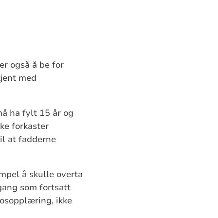
er også å be for
kjent med
å ha fylt 15 år og
ke forkaster
il at fadderne
empel å skulle overta
gang som fortsatt
rosopplæring, ikke