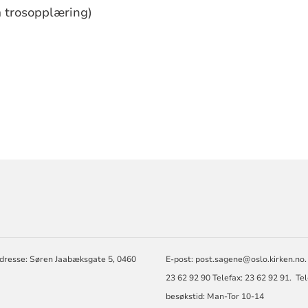
m trosopplæring)
RMASJON
dresse: Søren Jaabæksgate 5, 0460
E-post: post.sagene@oslo.kirken.no.
23 62 92 90 Telefax: 23 62 92 91. Te
besøkstid: Man-Tor 10-14