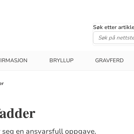
Søk etter artik
IRMASJON
BRYLLUP
GRAVFERD
er
fadder
 seg en ansvarsfull oppgave.