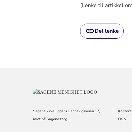
(Lenke til artikkel o
Del lenke
KONTAKTINFO
FOR
SAGENE
MENIGHET
Sagene kirke ligger i Dannevigsveien 17,
Kontora
midt på Sagene torg.
Oslo.