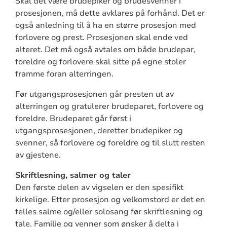
Skal det være brudepiker og brudesvenner i
prosesjonen, må dette avklares på forhånd. Det er
også anledning til å ha en større prosesjon med
forlovere og prest. Prosesjonen skal ende ved
alteret. Det må også avtales om både brudepar,
foreldre og forlovere skal sitte på egne stoler
framme foran alterringen.
Før utgangsprosesjonen går presten ut av
alterringen og gratulerer brudeparet, forlovere og
foreldre. Brudeparet går først i
utgangsprosesjonen, deretter brudepiker og
svenner, så forlovere og foreldre og til slutt resten
av gjestene.
Skriftlesning, salmer og taler
Den første delen av vigselen er den spesifikt
kirkelige. Etter prosesjon og velkomstord er det en
felles salme og/eller solosang før skriftlesning og
tale. Familie og venner som ønsker å delta i