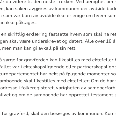
år da videre til den neste i rekken. Ved uenighet om 
den, kan saken avgjøres av kommunen der avdøde bodd
ken som var barn av avdøde ikke er enige om hvem som
an ikke påklages.
i en skriftlig erklæring fastsette hvem som skal ha rett
gen skal være underskrevet og datert. Alle over 18 år
, men man kan gi avkall på sin rett.
å sørge for gravferden kan likestilles med ektefeller
fallet var i ekteskapslignende eller partnerskapslig
turdepartementet har pekt på følgende momenter som
mboende skal likestilles med ektefeller; Om de har f
adresse i folkeregisteret, varigheten av samboerforh
mlivet og om de samboende har opprettet testament 
 for gravferd, skal den besørges av kommunen. Kom