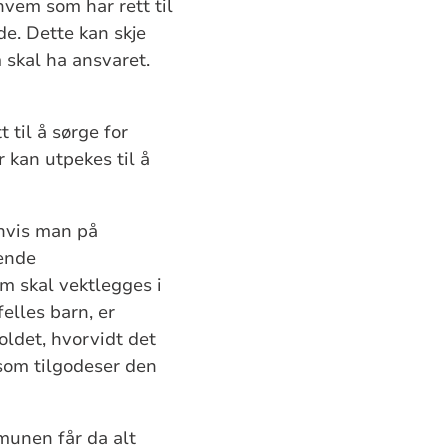
hvem som har rett til
e. Dette kan skje
 skal ha ansvaret.
 til å sørge for
 kan utpekes til å
 hvis man på
nende
 skal vektlegges i
elles barn, er
oldet, hvorvidt det
som tilgodeser den
munen får da alt