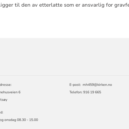
igger til den av etterlatte som er ansvarlig for grav
ORMASJON
dresse:
E-post:
mh459@kirken.no
ehusveien 6
Telefon: 916 19 665
itsøy
d:
og onsdag 08.30 - 15.00