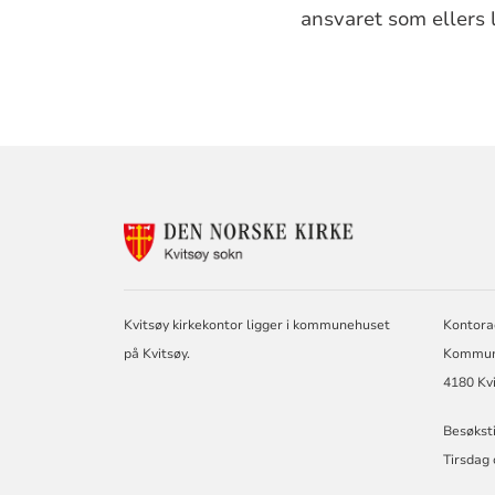
ansvaret som ellers l
KONTAKTINF
FOR
KVITSØY
MENIGHET
Kvitsøy kirkekontor ligger i kommunehuset
Kontora
på Kvitsøy.
Kommun
4180 Kv
Besøksti
Tirsdag 