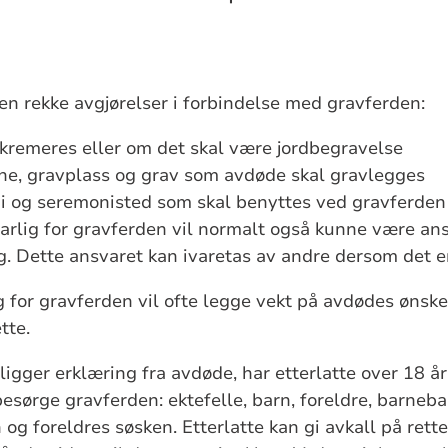
n rekke avgjørelser i forbindelse med gravferden:
kremeres eller om det skal være jordbegravelse
ne, gravplass og grav som avdøde skal gravlegges
i og seremonisted som skal benyttes ved gravferden
rlig for gravferden vil normalt også kunne være ans
g. Dette ansvaret kan ivaretas av andre dersom det e
 for gravferden vil ofte legge vekt på avdødes ønske
tte.
ligger erklæring fra avdøde, har etterlatte over 18 år
 besørge gravferden: ektefelle, barn, foreldre, barneba
og foreldres søsken. Etterlatte kan gi avkall på retten