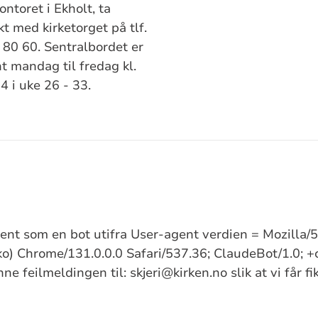
ontoret i Ekholt, ta
t med kirketorget på tlf.
 80 60. Sentralbordet er
t mandag til fredag kl.
4 i uke 26 - 33.
kjent som en bot utifra User-agent verdien = Mozilla
) Chrome/131.0.0.0 Safari/537.36; ClaudeBot/1.0; +
e feilmeldingen til: skjeri@kirken.no slik at vi får f