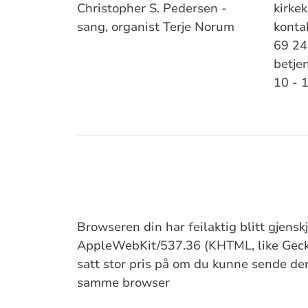
Christopher S. Pedersen -
kirkek
sang, organist Terje Norum
kontak
69 24
betjen
10 - 1
Browseren din har feilaktig blitt gjens
AppleWebKit/537.36 (KHTML, like Gecko
satt stor pris på om du kunne sende denn
samme browser