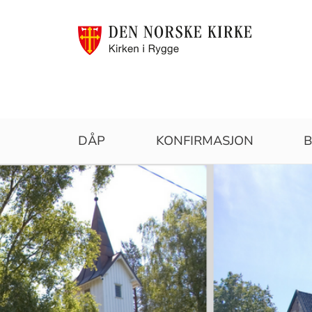
Rygge
DÅP
KONFIRMASJON
B
og
Ekholt
menigheter