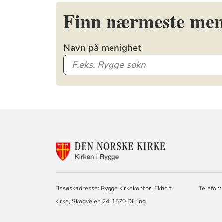
Finn nærmeste men
Navn på menighet
KONTAKTINF
FOR
RYGGE
OG
EKHOLT
Besøskadresse: Rygge kirkekontor, Ekholt
Telefon:
MENIGHETER
kirke, Skogveien 24, 1570 Dilling