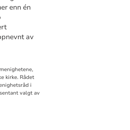
mer enn én
o
rt
ppnevnt av
 menighetene,
e kirke. Rådet
nighetsråd i
sentant valgt av