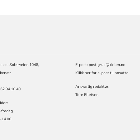
ORMASJON
esse: Solørveien 1048,
E-post:
post.grue@kirken.no
rkenær
Klikk her for e-post til ansatte
Ansvarlig redaktør:
 62 94 10 40
Tore Ellefsen
ider:
-fredag
0-14.00