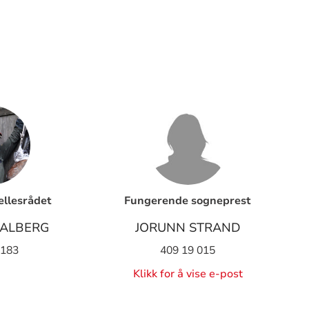
ellesrådet
Fungerende sogneprest
ALBERG
JORUNN STRAND
 183
409 19 015
Klikk for å vise e-post