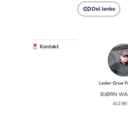
Del lenke
Kontakt
Leder Grue F
BJØRN WA
412 85