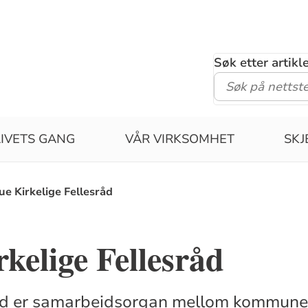
Søk etter artik
LIVETS GANG
VÅR VIRKSOMHET
SK
ue Kirkelige Fellesråd
kelige Fellesråd
sråd er samarbeidsorgan mellom kommune