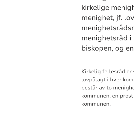
kirkelige meni
menighet, jf. lo
menighetsråds
menighetsråd i
biskopen, og e
Kirkelig fellesråd 
lovpålagt i hver ko
består av to menig
kommunen, en prost 
kommunen.