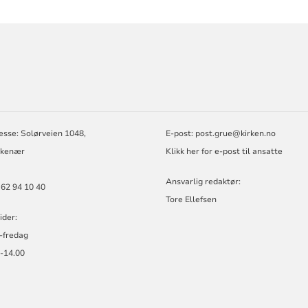
ORMASJON
esse: Solørveien 1048,
E-post:
post.grue@kirken.no
rkenær
Klikk her for e-post til ansatte
Ansvarlig redaktør:
 62 94 10 40
Tore Ellefsen
ider:
-fredag
0-14.00