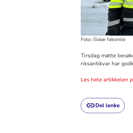
Foto: iSolør faksmile
Tirsdag møtte besøke
riksantikvar har godk
Les hele artikkelen p
Del lenke