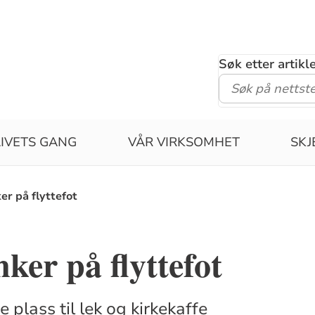
Søk etter artik
LIVETS GANG
VÅR VIRKSOMHET
SK
er på flyttefot
ker på flyttefot
e plass til lek og kirkekaffe