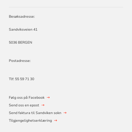
SANDVIKEN
MENIGHET
Besøksadresse:
Sandviksveien 41
5036 BERGEN
Postadresse:
Tlf:
55 59 71 30
Følg oss på Facebook
Send oss en epost
Send faktura til Sandviken sokn
Tilgjengelighetserklæring