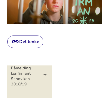
Del lenke
Artikkelsnarveger
Påmelding
konfirmant i
Sandviken
2018/19