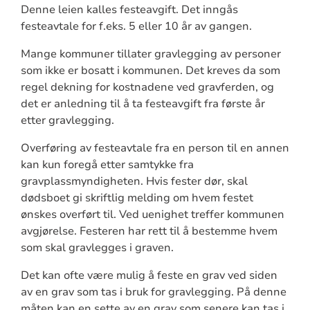
Denne leien kalles festeavgift. Det inngås
festeavtale for f.eks. 5 eller 10 år av gangen.
Mange kommuner tillater gravlegging av personer
som ikke er bosatt i kommunen. Det kreves da som
regel dekning for kostnadene ved gravferden, og
det er anledning til å ta festeavgift fra første år
etter gravlegging.
Overføring av festeavtale fra en person til en annen
kan kun foregå etter samtykke fra
gravplassmyndigheten. Hvis fester dør, skal
dødsboet gi skriftlig melding om hvem festet
ønskes overført til. Ved uenighet treffer kommunen
avgjørelse. Festeren har rett til å bestemme hvem
som skal gravlegges i graven.
Det kan ofte være mulig å feste en grav ved siden
av en grav som tas i bruk for gravlegging. På denne
måten kan en sette av en grav som senere kan tas i