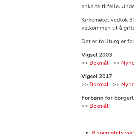
enkelte tilfelle. Und
Kirkemøtet vedtok 30
velkommen til å gifte
Det er to liturgier fo
Vigsel 2003
>>
Bokmål
>>
Nyno
Vigsel 2017
>>
Bokmål
>>
Nyno
Forbønn for borgerl
>>
Bokmål
Bispemøtets veile