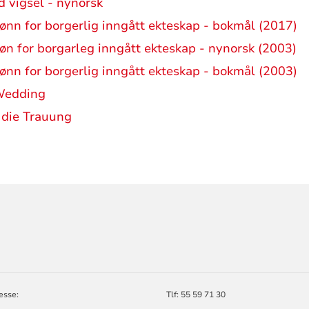
d vigsel - nynorsk
ønn for borgerlig inngått ekteskap - bokmål (2017)
øn for borgarleg inngått ekteskap - nynorsk (2003)
ønn for borgerlig inngått ekteskap - bokmål (2003)
 Wedding
 die Trauung
ORMASJON
esse:
Tlf:
55 59 71 30