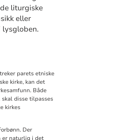
de liturgiske
sikk eller
i lysgloben.
treker parets etniske
ke kirke, kan det
irkesamfunn. Både
 skal disse tilpasses
e kirkes
 Forbønn. Der
er naturlig i det