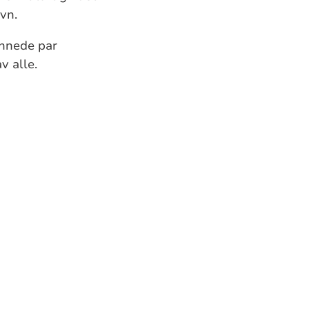
avn.
ønnede par
v alle.