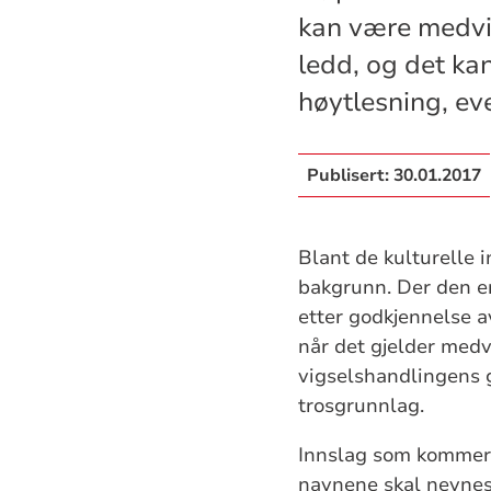
kan være medvir
ledd, og det kan
høytlesning, ev
Publisert:
30.01.2017
Blant de kulturelle 
bakgrunn. Der den en
etter godkjennelse 
når det gjelder medv
vigselshandlingens g
trosgrunnlag.
Innslag som kommer s
navnene skal nevnes,