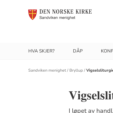
HVA SKJER?
DÅP
KON
Brødsmulesti
Sandviken menighet
Bryllup
Vigselsliturg
Vigselsl
I løpet av hand