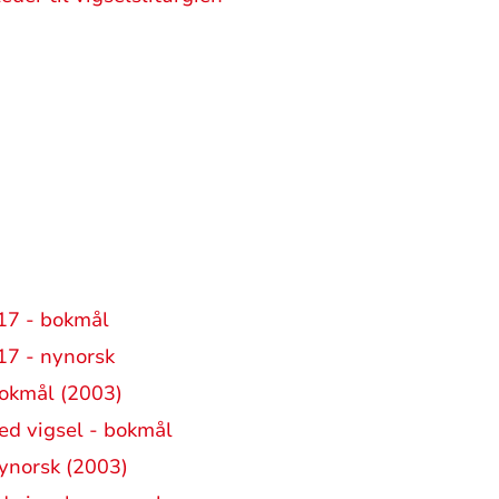
017 - bokmål
017 - nynorsk
bokmål (2003)
ved vigsel - bokmål
nynorsk (2003)