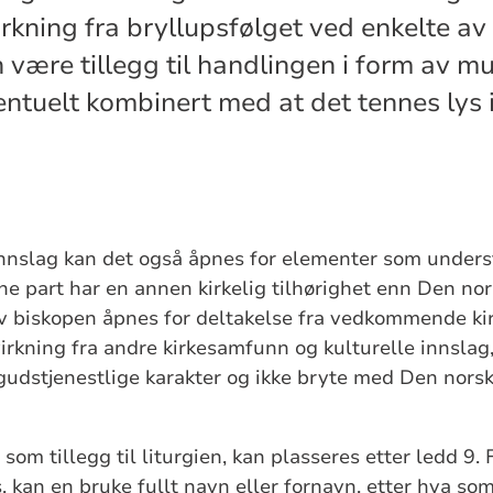
kning fra bryllupsfølget ved enkelte av 
 være tillegg til handlingen i form av mu
entuelt kombinert med at det tennes lys 
innslag kan det også åpnes for elementer som unders
e part har en annen kirkelig tilhørighet enn Den nors
av biskopen åpnes for deltakelse fra vedkommende k
irkning fra andre kirkesamfunn og kulturelle innslag,
udstjenestlige karakter og ikke bryte med Den norsk
om tillegg til liturgien, kan plasseres etter ledd 9.
 kan en bruke fullt navn eller fornavn, etter hva som 