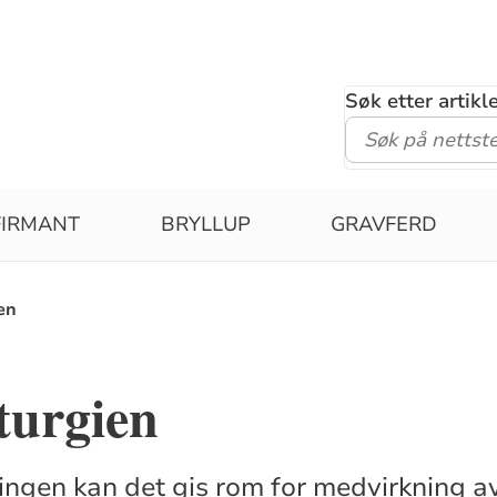
Søk etter artik
FIRMANT
BRYLLUP
GRAVFERD
ien
iturgien
lingen kan det gis rom for medvirkning av