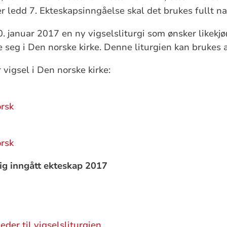
er ledd 7. Ekteskapsinngåelse skal det brukes fullt n
. januar 2017 en ny vigselsliturgi som ønsker likekj
 seg i Den norske kirke. Denne liturgien kan brukes a
r vigsel i Den norske kirke:
rsk
rsk
ig inngått ekteskap 2017
der til vigselsliturgien