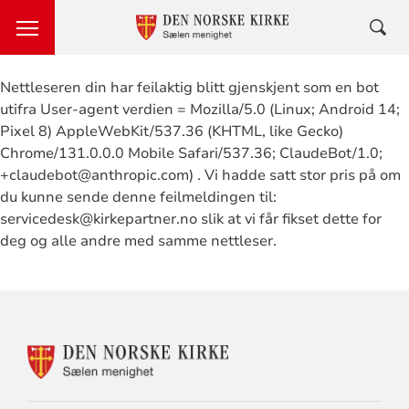
Nettleseren din har feilaktig blitt gjenskjent som en bot
utifra User-agent verdien = Mozilla/5.0 (Linux; Android 14;
Pixel 8) AppleWebKit/537.36 (KHTML, like Gecko)
Chrome/131.0.0.0 Mobile Safari/537.36; ClaudeBot/1.0;
+claudebot@anthropic.com) . Vi hadde satt stor pris på om
du kunne sende denne feilmeldingen til:
servicedesk@kirkepartner.no slik at vi får fikset dette for
deg og alle andre med samme nettleser.
KONTAKTINFORMASJON
FOR
SÆLEN
MENIGHET