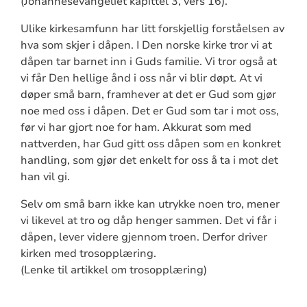
(Johannesevangeliet kapittel 3, vers 16).
Ulike kirkesamfunn har litt forskjellig forståelsen av
hva som skjer i dåpen. I Den norske kirke tror vi at
dåpen tar barnet inn i Guds familie. Vi tror også at
vi får Den hellige ånd i oss når vi blir døpt. At vi
døper små barn, framhever at det er Gud som gjør
noe med oss i dåpen. Det er Gud som tar i mot oss,
før vi har gjort noe for ham. Akkurat som med
nattverden, har Gud gitt oss dåpen som en konkret
handling, som gjør det enkelt for oss å ta i mot det
han vil gi.
Selv om små barn ikke kan utrykke noen tro, mener
vi likevel at tro og dåp henger sammen. Det vi får i
dåpen, lever videre gjennom troen. Derfor driver
kirken med trosopplæring.
(Lenke til artikkel om trosopplæring)