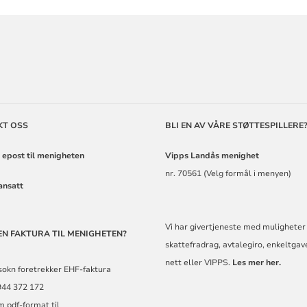
ORMASJON
KT OSS
BLI EN AV VÅRE STØTTESPILLERE
 epost til menigheten
Vipps Landås
menighet
nr. 70561 (Velg formål i menyen)
ansatt
Vi har givertjeneste med muligheter 
EN FAKTURA TIL MENIGHETEN?
skattefradrag, avtalegiro, enkeltgav
nett eller VIPPS.
Les mer her.
sokn foretrekker EHF-faktura
944 372 172
m pdf-format til