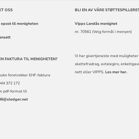
KT OSS
BLI EN AV VÅRE STØTTESPILLERE
 epost til menigheten
Vipps Landås
menighet
nr. 70561 (Velg formål i menyen)
ansatt
Vi har givertjeneste med muligheter 
EN FAKTURA TIL MENIGHETEN?
skattefradrag, avtalegiro, enkeltgav
nett eller VIPPS.
Les mer her.
sokn foretrekker EHF-faktura
944 372 172
m pdf-format til
86@xledger.net