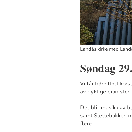
Landås kirke med Landå
Søndag 29.
Vi får høre flott ko
av dyktige pianister.
Det blir musikk av b
samt Slettebakken mo
flere.