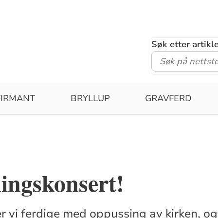
Søk etter artik
FIRMANT
BRYLLUP
GRAVFERD
ingskonsert!
r vi ferdige med oppussing av kirken, og 