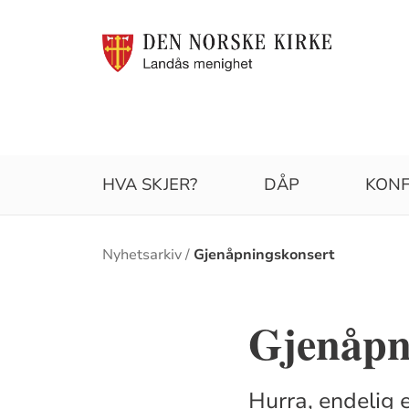
HVA SKJER?
DÅP
KON
Brødsmulesti
Nyhetsarkiv
Gjenåpningskonsert
Gjenåpn
Hurra, endelig e