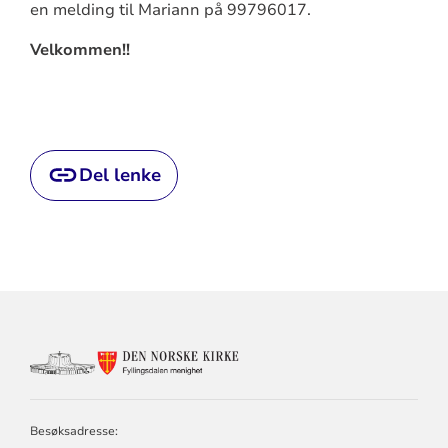
en melding til Mariann på 99796017.
Velkommen!!
Del lenke
KONTAKTINFORMASJON
FOR
FYLLINGSDALEN
MENIGHET
Besøksadresse: