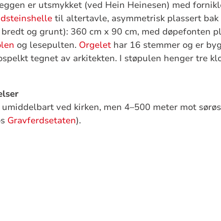
rveggen er utsmykket (ved Hein Heinesen) med fornikl
dsteinshelle
til altertavle, asymmetrisk plassert bak 
r bredt og grunt): 360 cm x 90 cm, med døpefonten pl
olen
og lesepulten.
Orgelet
har 16 stemmer og er by
ospelkt tegnet av arkitekten. I støpulen henger tre kl
elser
d umiddelbart ved kirken, men 4–500 meter mot sørøs
os
Gravferdsetaten
).