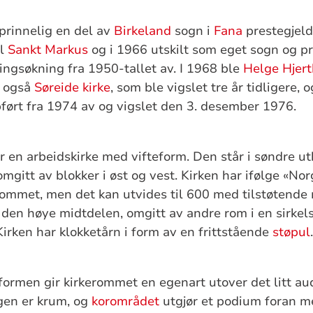
prinnelig en del av
Birkeland
sogn i
Fana
prestegjel
il
Sankt Markus
og i 1966 utskilt som eget sogn og p
ningsøkning fra 1950-tallet av. I 1968 ble
Helge Hjer
t også
Søreide kirke
, som ble vigslet tre år tidligere,
pført fra 1974 av og vigslet den 3. desember 1976.
er en arbeidskirke med vifteform. Den står i søndre ut
gitt av blokker i øst og vest. Kirken har ifølge «Nor
erommet, men det kan utvides til 600 med tilstøtende
i den høye midtdelen, omgitt av andre rom i en sirkels
Kirken har klokketårn i form av en frittstående
støpul
.
ormen gir kirkerommet en egenart utover det litt au
gen er krum, og
korområdet
utgjør et podium foran m