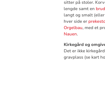
sitter på stoler. Ko
lengde samt en
brud
langt og smalt (elle
hver side er
prekest
Orgelbau
, med et pr
Nauen
.
Kirkegård og omgiv
Det er ikke kirkegår
gravplass (se kart h