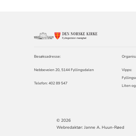
KONTAKTINF
FOR
FYLLINGSDAL
MENIGHET
Besøksadresse:
Organis
Nebbeveien 20, 5144 Fyllingsdalen
Vipps:
Fylling
Telefon:
402 89 547
Liten o
© 2026
Webredaktør: Janne A. Huun-Røed