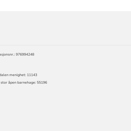
ORMASJON
EN
asjonsnr.: 976994248
sdalen menighet: 11143
g stor åpen barnehage: 55196