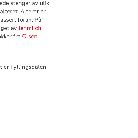
ede stenger av ulik
alteret. Alteret er
assert foran. På
gget av
Jehmlich
okker fra
Olsen
t er Fyllingsdalen