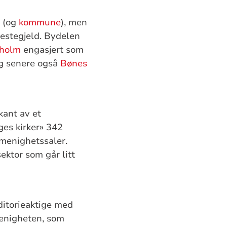
d (og
kommune
), men
restegjeld. Bydelen
tholm
engasjert som
 og senere også
Bønes
kant av et
ges kirker» 342
 menighetssaler.
ektor som går litt
ditorieaktige med
enigheten, som