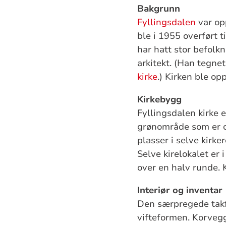
Bakgrunn
Fyllingsdalen
var op
ble i 1955 overført t
har hatt stor befolk
arkitekt. (Han tegne
kirke
.) Kirken ble op
Kirkebygg
Fyllingsdalen kirke 
grønområde som er om
plasser i selve kirk
Selve kirelokalet er 
over en halv runde. 
Interiør og inventar
Den særpregede takf
vifteformen. Korveg