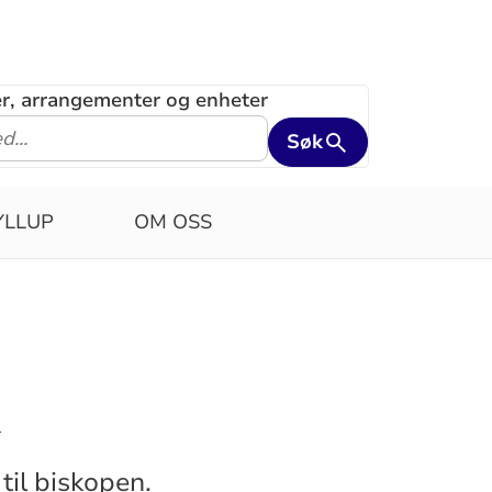
ler, arrangementer og enheter
Søk
YLLUP
OM OSS
n
til biskopen.