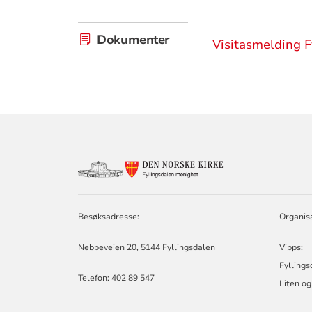
Dokumenter
Visitasmelding F
KONTAKTINF
FOR
FYLLINGSDAL
MENIGHET
Besøksadresse:
Organis
Nebbeveien 20, 5144 Fyllingsdalen
Vipps:
Fylling
Telefon:
402 89 547
Liten o