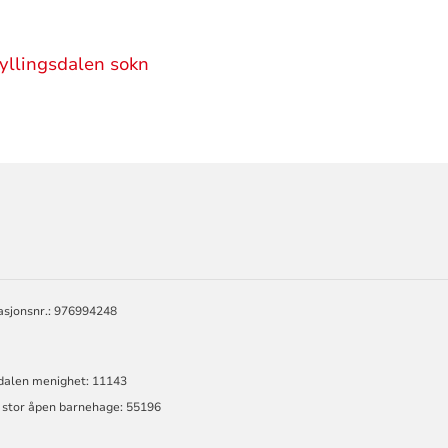
yllingsdalen sokn
ORMASJON
EN
asjonsnr.: 976994248
sdalen menighet: 11143
g stor åpen barnehage: 55196