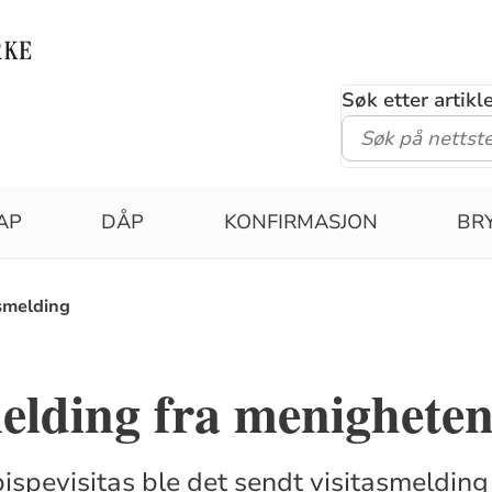
Søk etter artik
AP
DÅP
KONFIRMASJON
BR
smelding
elding fra menighete
bispevisitas ble det sendt visitasmelding 