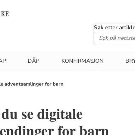
Søk etter artik
AP
DÅP
KONFIRMASJON
BR
le adventsamlinger for barn
du se digitale
endinger for barn