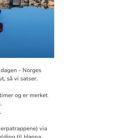
t dagen - Norges
, så vi satser.
 timer og er merket
.
.
Sherpatrappene) via
lding til Hanna: