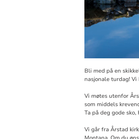
Bli med på en skikk
nasjonale turdag! Vi 
Vi møtes utenfor Årst
som middels kreven
Ta på deg gode sko, 
Vi går fra Årstad ki
Montana. Om du ønsk