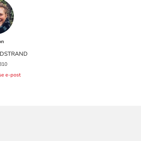
on
DSTRAND
810
ise e-post
ORMASJON