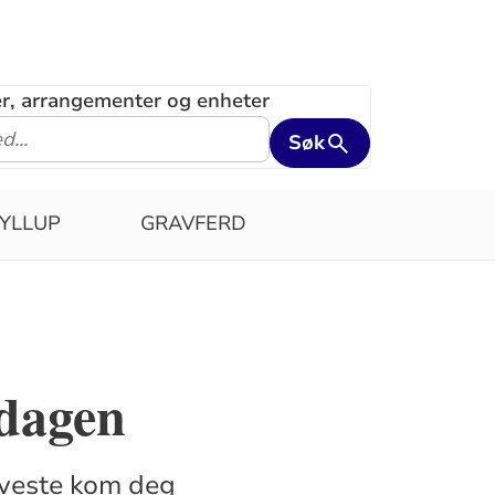
ler, arrangementer og enheter
Søk
YLLUP
GRAVFERD
 dagen
lveste kom deg