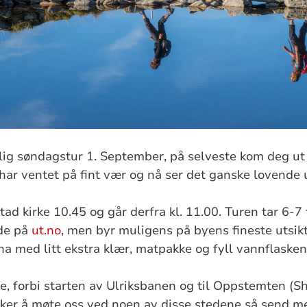
elig søndagstur 1. September, på selveste kom deg u
har ventet på fint vær og nå ser det ganske lovende ut
ad kirke 10.45 og går derfra kl. 11.00. Turen tar 6-7
de på
ut.no
, men byr muligens på byens fineste utsikt
ha med litt ekstra klær, matpakke og fyll vannflasken
rke, forbi starten av Ulriksbanen og til Oppstemten (
er å møte oss ved noen av disse stedene så send me