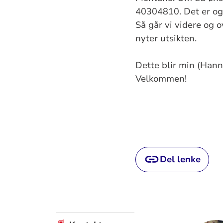
40304810. Det er ogs
Så går vi videre og o
nyter utsikten.
Dette blir min (Hann
Velkommen!
Del lenke