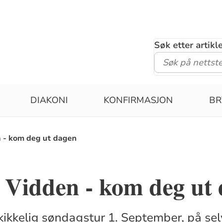
Søk etter artik
DIAKONI
KONFIRMASJON
BR
n - kom deg ut dagen
 Vidden - kom deg ut
kikkelig søndagstur 1. September, på se