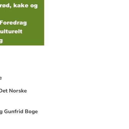
e
 Det Norske
og Gunfrid Boge