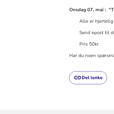
Onsdag 07. mai : “T
Alle er hjertel
Send epost til 
Pris 50kr
Har du noen spørsmå
Del lenke