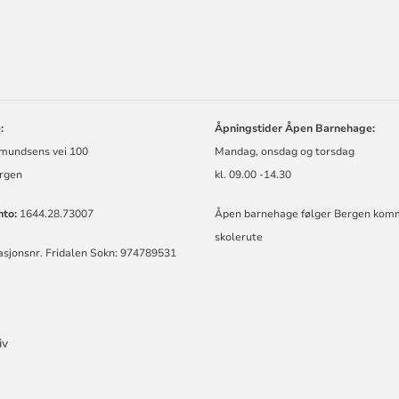
ORMASJON
:
Åpningstider Åpen Barnehage:
mundsens vei 100
Mandag, onsdag og torsdag
rgen
kl. 09.00 -14.30
to:
1644.28.73007
Åpen barnehage følger Bergen ko
skolerute
asjonsnr. Fridalen Sokn: 974789531
iv