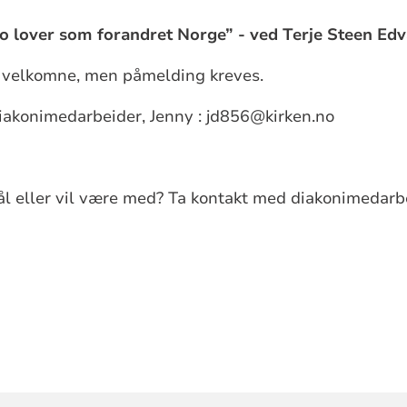
o lover som forandret Norge” - ved Terje Steen Ed
ig velkomne, men påmelding kreves.
diakonimedarbeider, Jenny : jd856@kirken.no
l eller vil være med? Ta kontakt med diakonimedarb