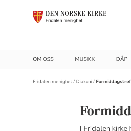
OM OSS
MUSIKK
DÅP
Brødsmulesti
Fridalen menighet
Diakoni
Formiddagstref
Formidd
I Fridalen kirk