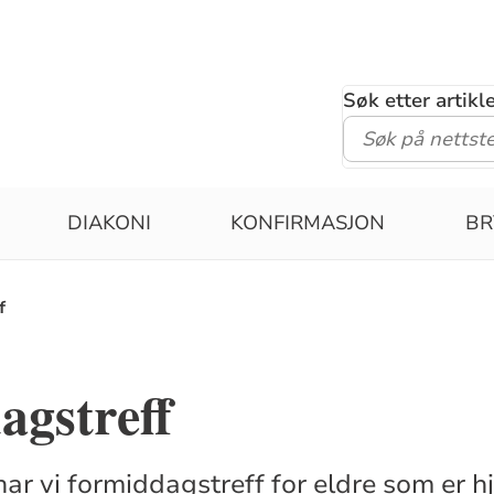
Søk etter artik
DIAKONI
KONFIRMASJON
BR
f
agstreff
e har vi formiddagstreff for eldre som er