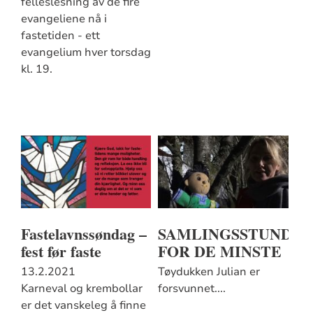
felleslesning av de fire
evangeliene nå i
fastetiden - ett
evangelium hver torsdag
kl. 19.
Fastelavnssøndag –
SAMLINGSSTUND
fest før faste
FOR DE MINSTE
13.2.2021
Tøydukken Julian er
Karneval og krembollar
forsvunnet....
er det vanskeleg å finne