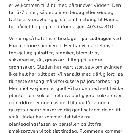
er velkommen til å bli med på tur over Vidden. Den
tar 5-7 timer, så det blir en lørdag eller søndag.
Dette er væravhengig, så send melding til Hanna
for påmelding og mer informasjon; 403 04 810.
Vi har også hatt faste tirsdager i
parsellhagen
ved
Fløen denne sommeren. Her har vi plantet mye
forskjellig; gulrøtter, reddiker, blomstrer,
sukkererter, kål, gresskar i tillegg til andre
grønnsaker. Gleden har vært stor, selv om avlingen
ikke helt har blitt det. Vi har slitt med dårlig jord, så
til neste sesong må vi forkusere på jordforbedring.
Men motivasjonen er god! Vi har dermed sett hvilke
planter som vokser i relativt dårlig jord; sukkererter
og reddiker er noen av de. I tillegg får vi noen
gulrøtter som smaker veldig godt selv om de er litt
små. Under her kommer det bilde fra
planleggingsfasen av parsellen og litt fra
smaksprøven vi tok sist tirsdag. Plommene kommer