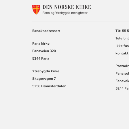
KONTAKTINF
FOR
FANA
OG
YTREBYGDA
Besøksadresser:
Tlf: 55 
KIRKER
Telefont
Fana kirke
Ikke fas
Fanaveien 320
kontakt 
5244 Fana
Postadr
Ytrebygda kirke
Fana so
Skagevegen 7
Fanavei
5258 Blomsterdalen
5244 Fa