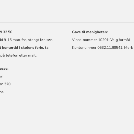
ORMASJON
59 32 50
Gave til menigheten:
id 9-15 man-fre, stengt lør-søn.
Vipps-nummer 10201: Velg formål
t kontortid i skolens ferie, ta
Kontonummer 0532.11.68541. Merk
på telefon eller mail.
esse:
kn
en 320
na