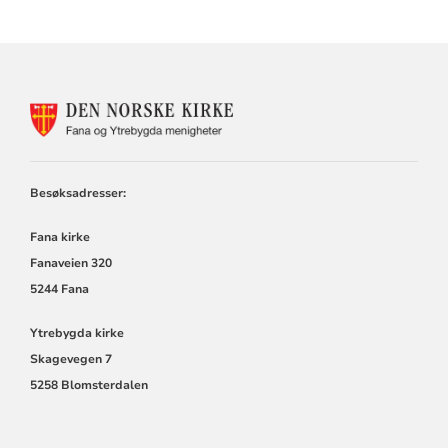
KONTAKTINFORMASJON
FOR
FANA
OG
YTREBYGDA
Besøksadresser:
KIRKER
Fana kirke
Fanaveien 320
5244 Fana
Ytrebygda kirke
Skagevegen 7
5258 Blomsterdalen