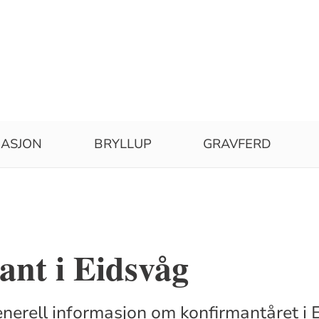
MASJON
BRYLLUP
GRAVFERD
g
ant i Eidsvåg
enerell informasjon om konfirmantåret i 