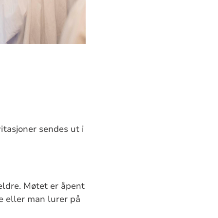
itasjoner sendes ut i
eldre. Møtet er åpent
e eller man lurer på