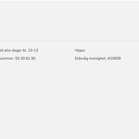
ORMASJON
id alle dager kl. 10-13
Vipps:
nummer: 55 30 81 90
Eidsvåg menighet, #10858