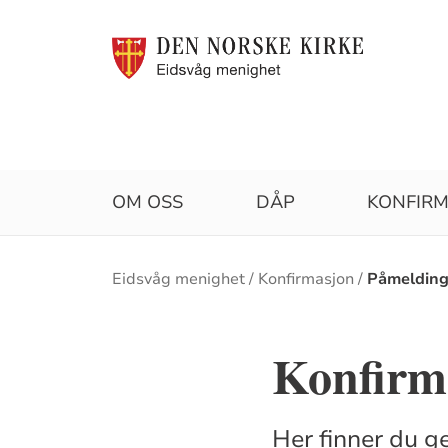
OM OSS
DÅP
KONFIR
Brødsmulesti
Eidsvåg menighet
Konfirmasjon
Påmeldin
Konfirm
Her finner du g