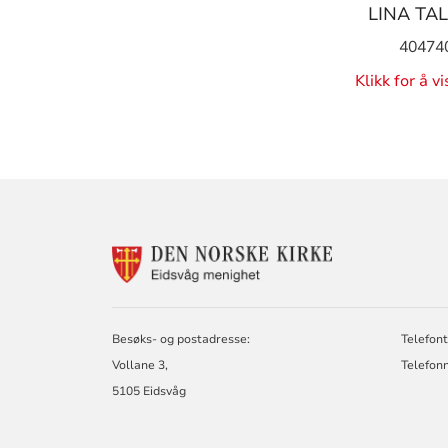
LINA TA
40474
Klikk for å v
KONTAKTINF
FOR
EIDSVÅG
MENIGHET
Besøks- og postadresse:
Telefont
Vollane 3,
Telefon
5105 Eidsvåg