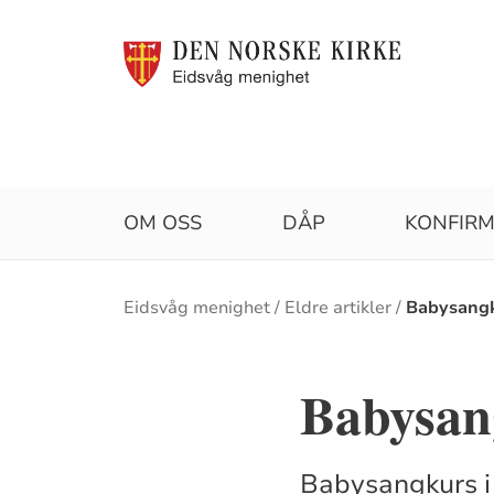
OM OSS
DÅP
KONFIR
Brødsmulesti
Eidsvåg menighet
Eldre artikler
Babysang
Babysan
Babysangkurs i E