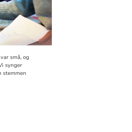
 var små, og
Vi synger
en stemmen