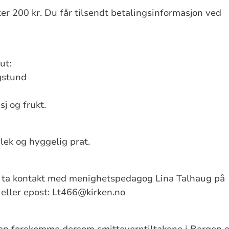
r 200 kr. Du får tilsendt betalingsinformasjon ved
ut:
gstund
sj og frukt.
lek og hyggelig prat.
, ta kontakt med menighetspedagog Lina Talhaug på
 eller epost: Lt466@kirken.no
kan forekomme dersom smitteverntiltakene i Bergen e