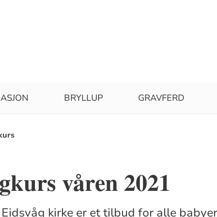
MASJON
BRYLLUP
GRAVFERD
kurs
gkurs våren 2021
idsvåg kirke er et tilbud for alle babye