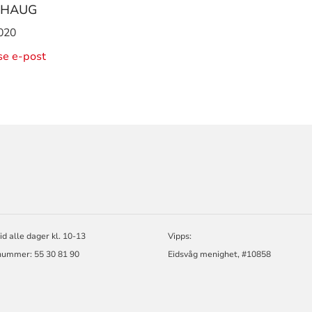
LHAUG
020
ise e-post
ORMASJON
id alle dager kl. 10-13
Vipps:
nummer: 55 30 81 90
Eidsvåg menighet, #10858