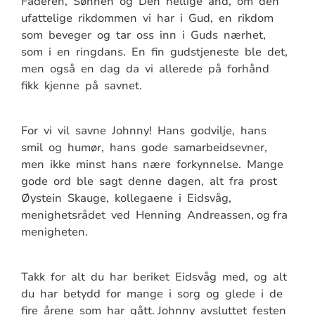
Faderen, Sønnen og Den hellige ånd, om den
ufattelige rikdommen vi har i Gud, en rikdom
som beveger og tar oss inn i Guds nærhet,
som i en ringdans. En fin gudstjeneste ble det,
men også en dag da vi allerede på forhånd
fikk kjenne på savnet.
For vi vil savne Johnny! Hans godvilje, hans
smil og humør, hans gode samarbeidsevner,
men ikke minst hans nære forkynnelse. Mange
gode ord ble sagt denne dagen, alt fra prost
Øystein Skauge, kollegaene i Eidsvåg,
menighetsrådet ved Henning Andreassen, og fra
menigheten.
Takk for alt du har beriket Eidsvåg med, og alt
du har betydd for mange i sorg og glede i de
fire årene som har gått. Johnny avsluttet festen