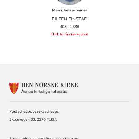
Menighetsarbeider
EILEEN FINSTAD
408 42 836
Klikk for å vise e-post
KONTAKTINFORMASJON
FOR
ÅSNES
KIRKELIGE
FELLESRÅD
Postadresse/besøksadresse:
Skolevegen 33, 2270 FLISA
E-post adresse:
post@aasnes.kirken.no