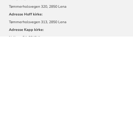
Tømmerholsvegen 320, 2850 Lena
Adresse Hoff kirke:
Tømmerholsvegen 313, 2850 Lena
Adresse Kapp kirke:
Nylinna 54, 2849 Kapp
Adresse Nordlien kirke:
Kjørkjevegen 43, 2820 Nordre Toten
Balke menighet
Telefon:
61 14 70 10
Epost:
kirken.ostretoten@kirken.no
Post/besøksadresse:
Tømmerholsvegen 320, 2850 Lena
Adresse Totenviken kirke:
Mamelundvegen 9, 2848 Skreia
Adresse Balke kirke:
Kjørkjelinna 187, 2848 Skreia