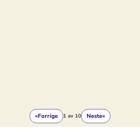
«
Forrige
Neste
»
1
av 10