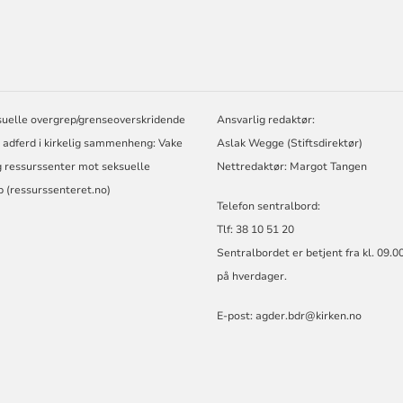
ORMASJON
suelle overgrep/grenseoverskridende
Ansvarlig redaktør:
 adferd i kirkelig sammenheng:
Vake
Aslak Wegge (Stiftsdirektør)
ig ressurssenter mot seksuelle
Nettredaktør: Margot Tangen
 (ressurssenteret.no)
Telefon sentralbord:
Tlf: 38 10 51 20
Sentralbordet er betjent fra kl. 09.0
på hverdager.
E-post:
agder.bdr@kirken.no