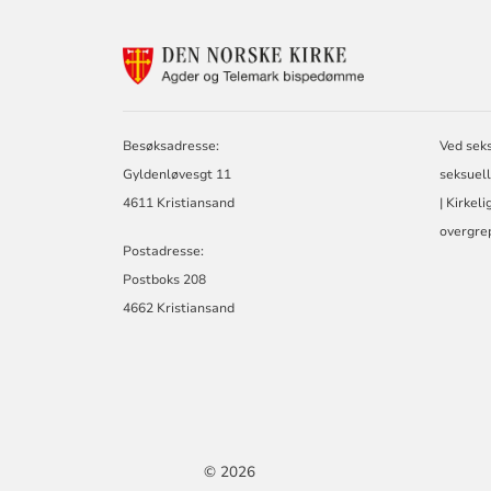
KONTAKTINF
FOR
AGDER
OG
TELEMARK
Besøksadresse:
Ved sek
BISPEDØMME
Gyldenløvesgt 11
seksuell
4611 Kristiansand
| Kirkel
overgrep
Postadresse:
Postboks 208
4662 Kristiansand
© 2026