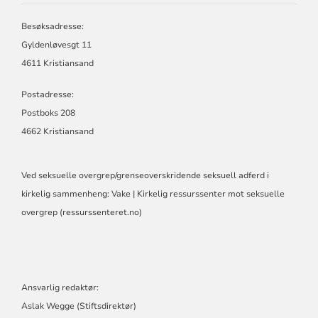
OG
TELEMARK
Besøksadresse:
BISPEDØMME
Gyldenløvesgt 11
4611 Kristiansand
Postadresse:
Postboks 208
4662 Kristiansand
Ved seksuelle overgrep/grenseoverskridende seksuell adferd i
kirkelig sammenheng:
Vake | Kirkelig ressurssenter mot seksuelle
overgrep (ressurssenteret.no)
Ansvarlig redaktør:
Aslak Wegge (Stiftsdirektør)