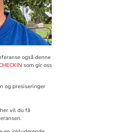
nferanse også denne
CHECKIN
som gir oss
n og presiseringer
her vil du få
feransen.
pe en inkluderende