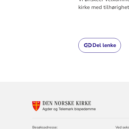
kirke med tilhørighet 
Del lenke
KONTAKTINF
FOR
AGDER
OG
TELEMARK
Besøksadresse:
Ved sek