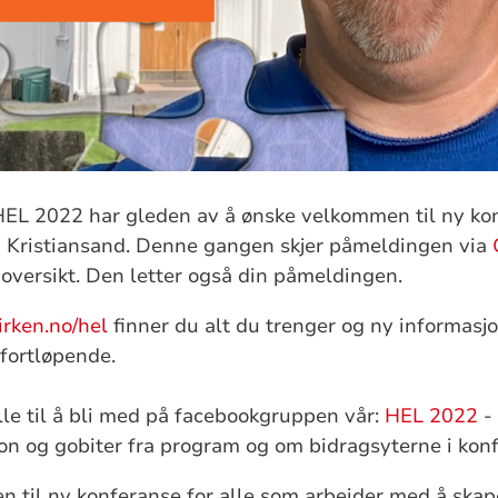
EL 2022 har gleden av å ønske velkommen til ny ko
 i Kristiansand. Denne gangen skjer påmeldingen via
oversikt. Den letter også din påmeldingen.
rken.no/hel
finner du alt du trenger og ny informasjo
g fortløpende.
lle til å bli med på facebookgruppen vår:
HEL 2022
- 
on og gobiter fra program og om bidragsyterne i kon
n til ny konferanse for alle som arbeider med å ska