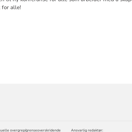
for alle!
ORMASJON
suelle overgrep/grenseoverskridende
Ansvarlig redaktør: