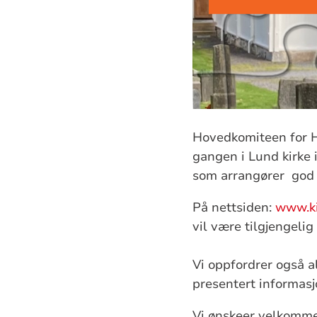
Hovedkomiteen for H
gangen i Lund kirke
som arrangører god 
På nettsiden:
www.ki
vil være tilgjengeli
Vi oppfordrer også a
presentert informasj
Vi ønskeer velkomme