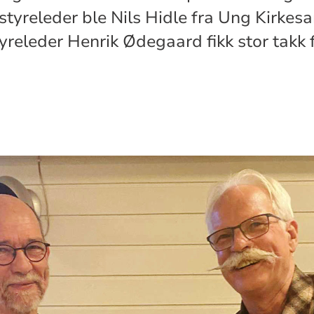
styreleder ble Nils Hidle fra Ung Kirkes
releder Henrik Ødegaard fikk stor takk f