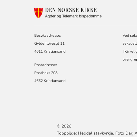
KONTAKTINF
FOR
AGDER
OG
TELEMARK
Besøksadresse:
Ved sek
BISPEDØMME
Gyldenløvesgt 11
seksuell
4611 Kristiansand
| Kirkel
overgrep
Postadresse:
Postboks 208
4662 Kristiansand
© 2026
Toppbilde: Heddal stavkyrkje. Foto Dag A