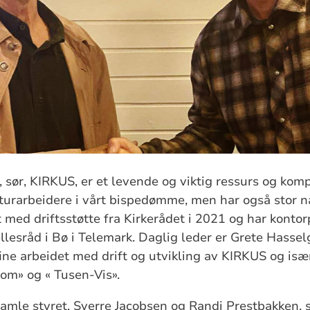
r, sør, KIRKUS, er et levende og viktig ressurs og kom
turarbeidere i vårt bispedømme, men har også stor n
t med driftsstøtte fra Kirkerådet i 2021 og har konto
ellesråd i Bø i Telemark. Daglig leder er Grete Hasse
fine arbeidet med drift og utvikling av KIRKUS og isæ
rom» og « Tusen-Vis».
mle styret, Sverre Jacobsen og Randi Prestbakken,