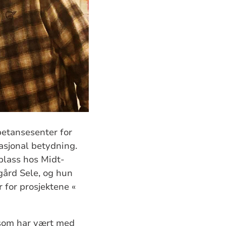
petansesenter for
asjonal betydning.
rplass hos Midt-
lgård Sele, og hun
r for prosjektene «
 som har vært med