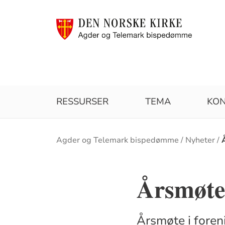
RESSURSER
TEMA
KON
Brødsmulesti
Agder og Telemark bispedømme
Nyheter
Årsmøt
Årsmøte i fore