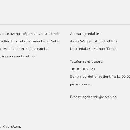
ORMASJON
suelle overgrep/grenseoverskridende
Ansvarlig redaktør:
 adferd i kirkelig sammenheng:
Vake
Aslak Wegge (Stiftsdirektør)
ig ressurssenter mot seksuelle
Nettredaktør: Margot Tangen
 (ressurssenteret.no)
Telefon sentralbord:
Tlf: 38 10 51 20
Sentralbordet er betjent fra kl. 09.0
på hverdager.
E-post:
agder.bdr@kirken.no
. Kvarstein.