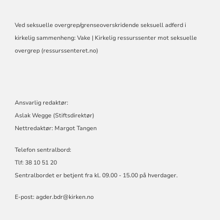
Ved seksuelle overgrep/grenseoverskridende seksuell adferd i
kirkelig sammenheng:
Vake | Kirkelig ressurssenter mot seksuelle
overgrep (ressurssenteret.no)
Ansvarlig redaktør:
Aslak Wegge (Stiftsdirektør)
Nettredaktør: Margot Tangen
Telefon sentralbord:
Tlf: 38 10 51 20
Sentralbordet er betjent fra kl. 09.00 - 15.00 på hverdager.
E-post:
agder.bdr@kirken.no