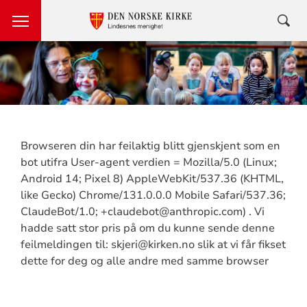
Browseren din har feilaktig blitt gjenskjent som en
bot utifra User-agent verdien = Mozilla/5.0 (Linux;
Android 14; Pixel 8) AppleWebKit/537.36 (KHTML,
like Gecko) Chrome/131.0.0.0 Mobile Safari/537.36;
ClaudeBot/1.0; +claudebot@anthropic.com) . Vi
hadde satt stor pris på om du kunne sende denne
feilmeldingen til: skjeri@kirken.no slik at vi får fikset
dette for deg og alle andre med samme browser