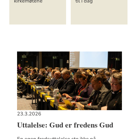
kirkemøtene
til i dag
23.3.2026
Uttalelse: Gud er fredens Gud
En egen fredsuttalelse sto ikke på