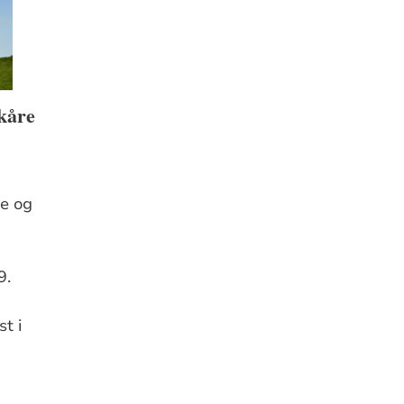
kåre
e og
9.
t i