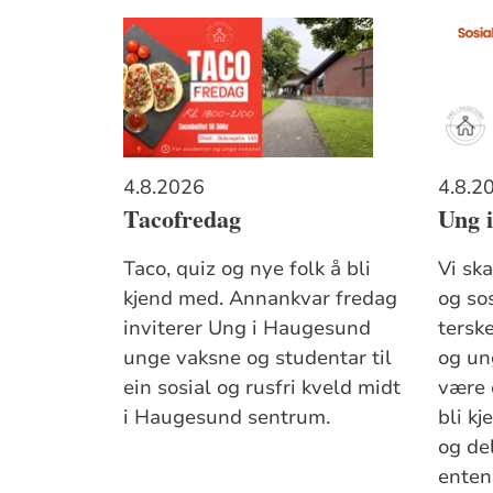
4.8.2026
4.8.2
Tacofredag
Ung 
Taco, quiz og nye folk å bli
Vi sk
kjend med. Annankvar fredag
og so
inviterer Ung i Haugesund
tersk
unge vaksne og studentar til
og un
ein sosial og rusfri kveld midt
være 
i Haugesund sentrum.
bli k
og de
enten