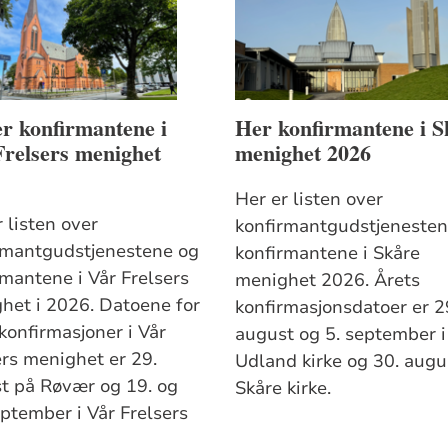
r konfirmantene i
Her konfirmantene i S
relsers menighet
menighet 2026
Her er listen over
 listen over
konfirmantgudstjenesten
rmantgudstjenestene og
konfirmantene i Skåre
rmantene i Vår Frelsers
menighet 2026. Årets
het i 2026. Datoene for
konfirmasjonsdatoer er 2
konfirmasjoner i Vår
august og 5. september i
ers menighet er 29.
Udland kirke og 30. augus
t på Røvær og 19. og
Skåre kirke.
eptember i Vår Frelsers