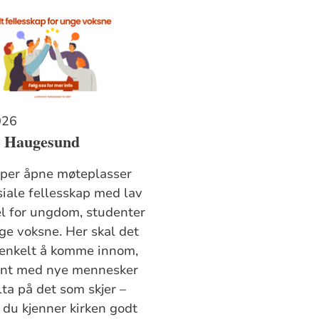
026
i Haugesund
aper åpne møteplasser
siale fellesskap med lav
el for ungdom, studenter
ge voksne. Her skal det
enkelt å komme innom,
jent med nye mennesker
lta på det som skjer –
 du kjenner kirken godt