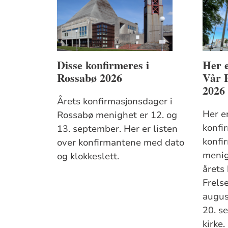
Disse konfirmeres i
Her e
Rossabø 2026
Vår F
2026
Årets konfirmasjonsdager i
Her er
Rossabø menighet er 12. og
konfi
13. september. Her er listen
konfi
over konfirmantene med dato
menig
og klokkeslett.
årets 
Frels
augus
20. s
kirke.