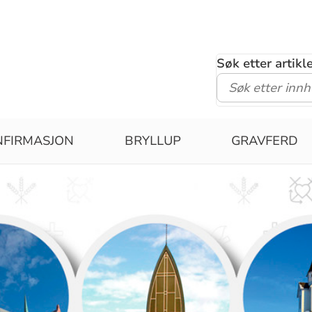
Søk etter artik
NFIRMASJON
BRYLLUP
GRAVFERD