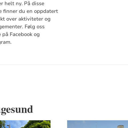
helt ny. På disse
e finner du en oppdatert
kt over aktiviteter og
gementer. Følg oss
e på Facebook og
gram.
ugesund