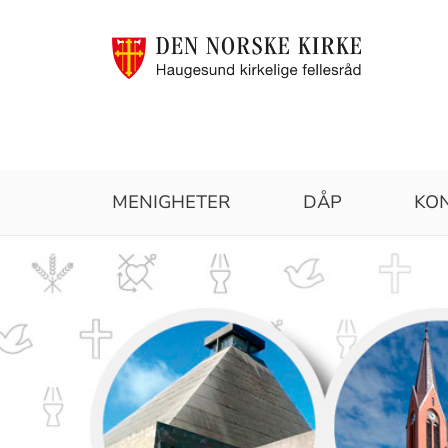
Haugesund
MENIGHETER
DÅP
KO
kirkelige
fellesråd