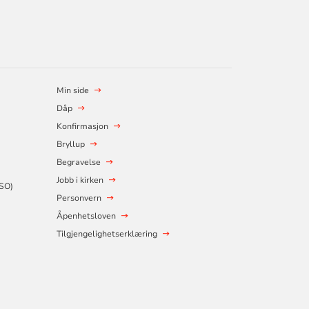
Min side
Dåp
Konfirmasjon
Bryllup
Begravelse
Jobb i kirken
SSO)
Personvern
Åpenhetsloven
Tilgjengelighetserklæring