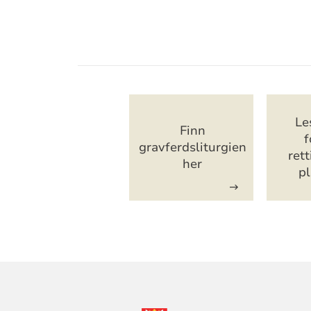
Artikkelsnarveg
Le
Finn
f
gravferdsliturgien
ret
her
pl