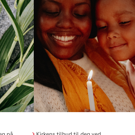
reg på
Kirkens tilbud til deg ved