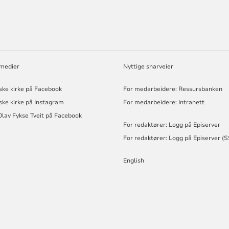
ORMASJON
 medier
Nyttige snarveier
ske kirke på Facebook
For medarbeidere: Ressursbanken
ske kirke på Instagram
For medarbeidere: Intranett
Olav Fykse Tveit på Facebook
For redaktører: Logg på Episerver
For redaktører: Logg på Episerver (
English