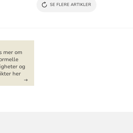
SE FLERE ARTIKLER
er
s mer om
ormelle
tigheter og
ikter her