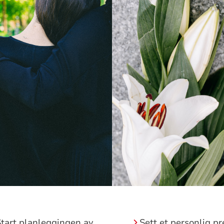
tart planleggingen av
Sett et personlig p