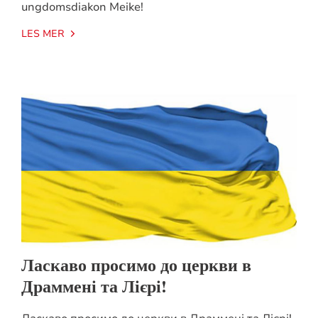
ungdomsdiakon Meike!
LES MER
Ласкаво просимо до церкви в
Драммені та Лієрі!