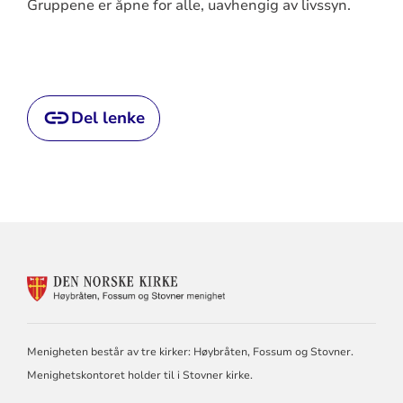
Gruppene er åpne for alle, uavhengig av livssyn.
Del lenke
KONTAKTINFORMASJON
FOR
HØYBRÅTEN,
FOSSUM
OG
Menigheten består av tre kirker: Høybråten, Fossum og Stovner.
STOVNER
Menighetskontoret holder til i Stovner kirke.