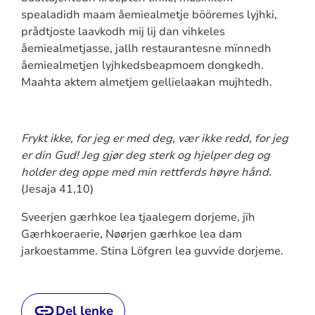
spealadidh maam åemiealmetje bööremes lyjhki,
prådtjoste laavkodh mij lij dan vihkeles
åemiealmetjasse, jallh restaurantesne mïnnedh
åemiealmetjen lyjhkedsbeapmoem dongkedh.
Maahta aktem almetjem gellielaakan mujhtedh.
Frykt ikke, for jeg er med deg, vær ikke redd, for jeg
er din Gud! Jeg gjør deg sterk og hjelper deg og
holder deg oppe med min rettferds høyre hånd.
(Jesaja 41,10)
Sveerjen gærhkoe lea tjaalegem dorjeme, jïh
Gærhkoeraerie, Nøørjen gærhkoe lea dam
jarkoestamme. Stina Löfgren lea guvvide dorjeme.
Del lenke