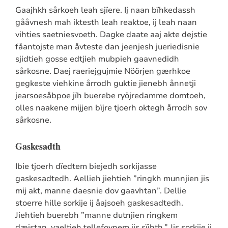
Gaajhkh sårkoeh leah sjïere. Ij naan bïhkedassh
gååvnesh mah iktesth leah reaktoe, ij leah naan
vihties saetniesvoeth. Dagke daate aaj akte dejstie
fåantojste man åvteste dan jeenjesh jueriedisnie
sjidtieh gosse edtjieh mubpieh gaavnedidh
sårkosne. Daej raeriejgujmie Nöörjen gærhkoe
gegkeste viehkine årrodh guktie jienebh ånnetji
jearsoesåbpoe jïh buerebe ryöjredamme domtoeh,
olles naakene mijjen bïjre tjoerh oktegh årrodh sov
sårkosne.
Gaskesadth
Ibie tjoerh dïedtem biejedh sorkijasse
gaskesadtedh. Aellieh jiehtieh ”ringkh munnjien jis
mij akt, manne daesnie dov gaavhtan”. Dellie
stoerre hille sorkije ij åajsoeh gaskesadtedh.
Jiehtieh buerebh ”manne dutnjien ringkem
dæjstan, vaeltieh tellefovnem jis sïjhth.” Jis sorkije ij