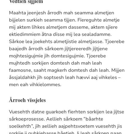
Vedtieh sijjiem
Maahta jeenjesh årrodh mah seamma almetjen
bijjelen surkieh seamma tïjjen. Fïereguhte almetje
mij aktem lïhkes almetjem dasseme, aktem sjïere
ektiedimmiem åtna dïsse mij lea sealadamme.
Sårkoe lea joekehts almetjistie almetjasse. Tjoerebe
baajedh årrodh sårkoem jïjtjereeredh jïjtjene
mojhtesigujmie jïh domtesigujmie. Tjoerebe
mujhtedh sorkijen domtesh dah mah leah
faamosne, saaht magkerh domtesh dah leah. Mijjen
åssjaldahkh jïh soptsesh leah hævvi aaj vihkeles –
men eah vihkielommes.
Årroeh vïssjeles
Vuesehth datne guarkoeh fïerhten sorkijen lea jïjtse
sårkoeprosesse. Aellieh sårkoem ”båarhte
soelkehth”, jïh aellieh aajpehtsvoetem vuesehth jis
sorkije ij guhkiebasse båetieh. Ij leah sårkoen naan