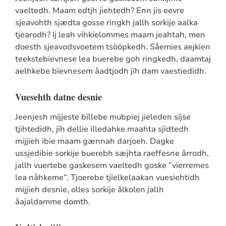
vaeltedh. Maam edtjh jiehtedh? Enn jis eevre
sjeavohth sjædta gosse ringkh jallh sorkije aalka
tjearodh? Ij leah vihkielommes maam jeahtah, men
doesth sjeavodsvoetem tsööpkedh. Såemies aejkien
teekstebïevnese lea buerebe goh ringkedh, daamtaj
aelhkebe bïevnesem åadtjodh jïh dam vaestiedidh.
Vuesehth datne desnie
Jeenjesh mijjeste bïllebe mubpiej jieleden sïjse
tjihtedidh, jïh dellie illedahke maahta sjïdtedh
mijjieh ibie maam gænnah darjoeh. Dagke
ussjedibie sorkije buerebh sæjhta raeffesne årrodh,
jallh vuertebe gaskesem vaeltedh goske ”vïerremes
lea nåhkeme”. Tjoerebe tjïelkelaakan vuesiehtidh
mijjieh desnie, olles sorkije ålkolen jallh
åajaldamme domth.