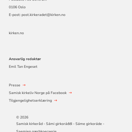
0106 Oslo
E-post: post.kirkeradet@kirken.no
kirken.no
Ansvarlig redaktør
Emil Tan Engeset
Presse
Samisk kirkeliv Norge på Facebook
Tilgjengelighetserklæring
© 2026
Samisk kirkeråd - Sámi girkoráđđi - Sáme girkoráde -
Saemien gærhkoeraerie