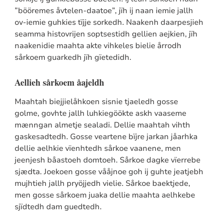
”bööremes åvtelen-daatoe”, jïh ij naan iemie jallh
ov-iemie guhkies tïjje sorkedh. Naakenh daarpesjieh
seamma histovrijen soptsestidh gellien aejkien, jïh
naakenidie maahta akte vihkeles bielie årrodh
sårkoem guarkedh jïh gïetedidh.
Aellieh sårkoem åajeldh
Maahtah biejjielåhkoen sisnie tjaeledh gosse
golme, govhte jallh luhkiegöökte askh vaaseme
mænngan almetje sealadi. Dellie maahtah vihth
gaskesadtedh. Gosse veartene bïjre jarkan jåarhka
dellie aelhkie vïenhtedh sårkoe vaanene, men
jeenjesh båastoeh domtoeh. Sårkoe dagke vïerrebe
sjædta. Joekoen gosse vååjnoe goh ij guhte jeatjebh
mujhtieh jallh pryöjjedh vielie. Sårkoe baektjede,
men gosse sårkoem juaka dellie maahta aelhkebe
sjïdtedh dam guedtedh.