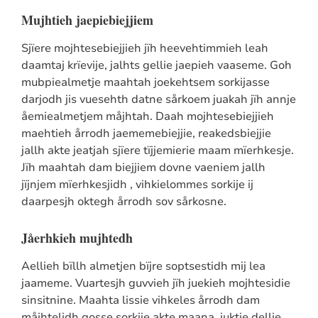
Mujhtieh jaepiebiejjiem
Sjïere mojhtesebiejjieh jïh heevehtimmieh leah
daamtaj krïevije, jalhts gellie jaepieh vaaseme. Goh
mubpiealmetje maahtah joekehtsem sorkijasse
darjodh jis vuesehth datne sårkoem juakah jïh annje
åemiealmetjem måjhtah. Daah mojhtesebiejjieh
maehtieh årrodh jaememebiejjie, reakedsbiejjie
jallh akte jeatjah sjïere tïjjemierie maam mïerhkesje.
Jïh maahtah dam biejjiem dovne vaeniem jallh
jïjnjem mïerhkesjidh , vihkielommes sorkije ij
daarpesjh oktegh årrodh sov sårkosne.
Jåerhkieh mujhtedh
Aellieh bïllh almetjen bïjre soptsestidh mij lea
jaameme. Vuartesjh guvvieh jïh juekieh mojhtesidie
sinsitnine. Maahta lissie vihkeles årrodh dam
måjhtelidh gosse sorkije akte maana, juktie dellie