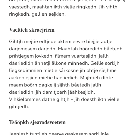
vaestedh, maahtah ikth vielie ringkedh. Jïh vihth
ringkedh, gellien aejkien.
Vaeltieh skraejriem
Gihtjh mejtie edtjede aktem eevre biejjieladtje
darjomesem darjodh. Maahtah bööredidh båetedh
prïhtjegem jovkedh, filmem vuartasjidh, jallh
dåeriedidh ånnetji ålkone mïnnedh. Gellie sorkijh
lïegkedimmien mietie sårkosne jïh ohtje sïejhme
aarkebiejjien mietie haeliedieh. Mujhtieh dïhte
maam böörh dagke ij sïjhth båetedh jallh
dåeriedidh, jïh dam tjoerh jååhkesjidh.
Vihkielommes datne gihtjh – jïh doesth ikth vielie
gihtjedh.
Tsööpkh sjeavodsvoetem
Jeenjesh tuhtjieh geerve gaskesem sorkijinie