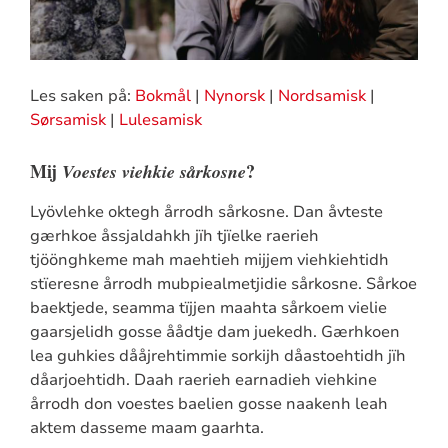
Les saken på:
Bokmål
|
Nynorsk
|
Nordsamisk
|
Sørsamisk
|
Lulesamisk
Mij
?
Voestes viehkie sårkosne
Lyövlehke oktegh årrodh sårkosne. Dan åvteste
gærhkoe åssjaldahkh jïh tjïelke raerieh
tjöönghkeme mah maehtieh mijjem viehkiehtidh
stïeresne årrodh mubpiealmetjidie sårkosne. Sårkoe
baektjede, seamma tïjjen maahta sårkoem vielie
gaarsjelidh gosse åådtje dam juekedh. Gærhkoen
lea guhkies dååjrehtimmie sorkijh dåastoehtidh jïh
dåarjoehtidh. Daah raerieh earnadieh viehkine
årrodh don voestes baelien gosse naakenh leah
aktem dasseme maam gaarhta.