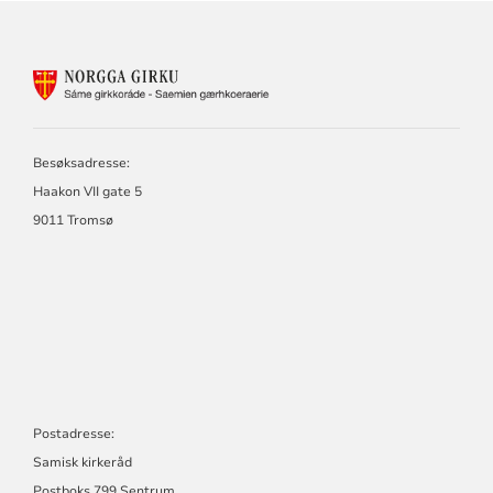
KONTAKTINFORMASJON
FOR
SAMISK
KIRKERÅD
-
Besøksadresse:
SÁMI
Haakon VII gate 5
GIRKORÁĐĐI
9011 Tromsø
-
SÁME
GIRKORÁDE
-
SAEMIEN
GÆRHKOERAERIE
Postadresse:
Samisk kirkeråd
Postboks 799 Sentrum