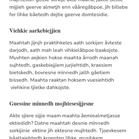
mijjieh geerve almetjh enn vååregåbpoe, jïh bïllebe
fer lïhke båetedh dejtie geerve domtesidie.
Viehkie aarkebiejjien
Maahtah jïjnjh praktihkeles aath sorkijen åvteste
darjodh, aath mah leah vihkielåbpoe baakojste.
Muvhten aejkien hokse maahta årrodh maanah
sujhtedh, gaskebiejjiem jurjiehtidh, kraesiem
bietskedh, bovresne mïnnedh jallh gåetiem
bissedh. Maahta raaktan hoksem vuesiehtidh
viehkine tjïelke dahkojste.
Guessine mïnnedh mojhtesesijjesne
Akte sjïere sijjie maam maahta åemiealmetjasse
ektiedidh? Datne maahtah desnie mïnnedh
sorkijinie ektine jïh ektesne mujhtedh. Tjoevkesem
båaltajehtedh kroepten lïhke, musihkem