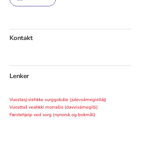
Kontakt
Lenker
Vuostasj viehkke surggobále (julevsámegielláj)
Vuosttaš veahkki morrašis (davvisámegilli)
Førstehjelp ved sorg (nynorsk og bokmål)