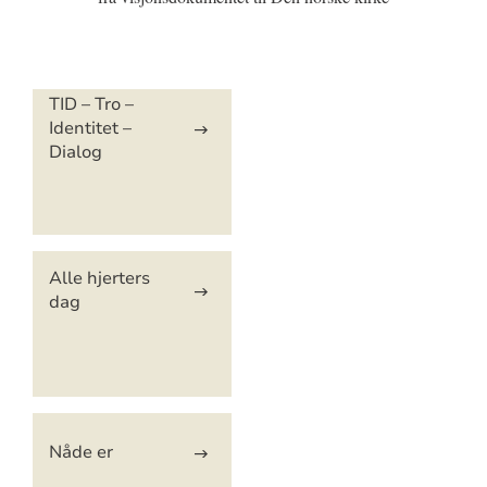
Artikkelsnarveger
TID – Tro –
Identitet –
Dialog
Alle hjerters
dag
Nåde er