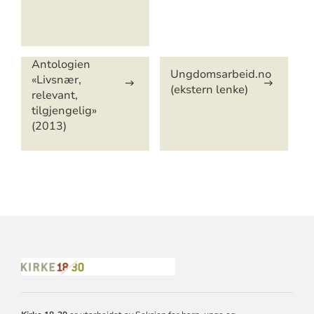
Antologien
Ungdomsarbeid.no
«Livsnær,
(ekstern lenke)
relevant,
tilgjengelig»
(2013)
KONTAKTINFORMASJON
FOR