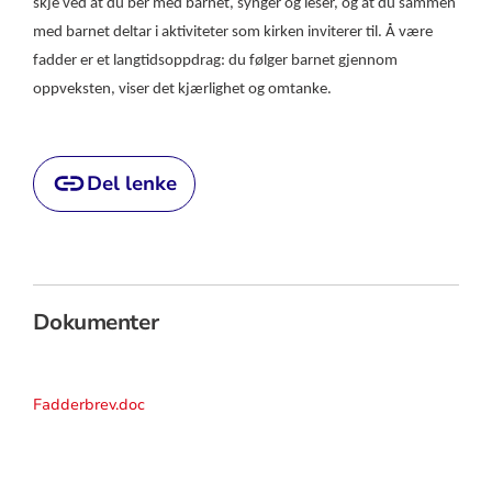
skje ved at du ber med barnet, synger og leser, og at du sammen
med barnet deltar i aktiviteter som kirken inviterer til. Å være
fadder er et langtidsoppdrag: du følger barnet gjennom
oppveksten, viser det kjærlighet og omtanke.
Del lenke
Dokumenter
Fadderbrev.doc