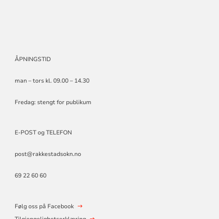
ÅPNINGSTID
man – tors kl. 09.00 – 14.30
Fredag: stengt for publikum
E-POST og TELEFON
post@rakkestadsokn.no
69 22 60 60
Følg oss på Facebook
Tilgjengelighetserklæring