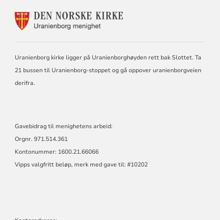
KONTAKTINFORMASJON
FOR
URANIENBORG
MENIGHET
Uranienborg kirke ligger på Uranienborghøyden rett bak Slottet. Ta
21 bussen til Uranienborg-stoppet og gå oppover uranienborgveien
derifra.
Gavebidrag til menighetens arbeid:
Orgnr. 971.514.361
Kontonummer: 1600.21.66066
Vipps valgfritt beløp, merk med gave til: #10202