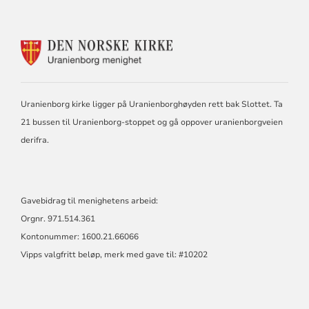
KONTAKTINFORMASJON
FOR
URANIENBORG
MENIGHET
Uranienborg kirke ligger på Uranienborghøyden rett bak Slottet. Ta
21 bussen til Uranienborg-stoppet og gå oppover uranienborgveien
derifra.
Gavebidrag til menighetens arbeid:
Orgnr. 971.514.361
Kontonummer: 1600.21.66066
Vipps valgfritt beløp, merk med gave til: #10202