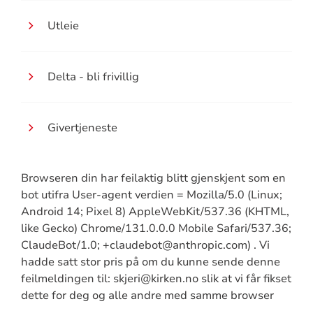
Utleie
Delta - bli frivillig
Givertjeneste
Browseren din har feilaktig blitt gjenskjent som en
bot utifra User-agent verdien = Mozilla/5.0 (Linux;
Android 14; Pixel 8) AppleWebKit/537.36 (KHTML,
like Gecko) Chrome/131.0.0.0 Mobile Safari/537.36;
ClaudeBot/1.0; +claudebot@anthropic.com) . Vi
hadde satt stor pris på om du kunne sende denne
feilmeldingen til: skjeri@kirken.no slik at vi får fikset
dette for deg og alle andre med samme browser