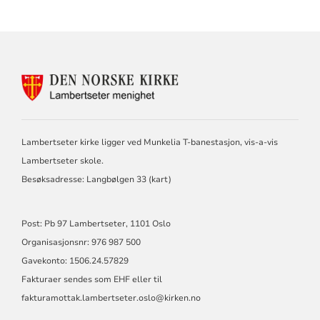
KONTAKTINFORMASJON
FOR
LAMBERTSETER
MENIGHET
Lambertseter kirke ligger ved Munkelia T-banestasjon, vis-a-vis
Lambertseter skole.
Besøksadresse: Langbølgen 33 (
kart
)
Post: Pb 97 Lambertseter, 1101 Oslo
Organisasjonsnr: 976 987 500
Gavekonto: 1506.24.57829
Fakturaer sendes som EHF eller til
fakturamottak.lambertseter.oslo@kirken.no