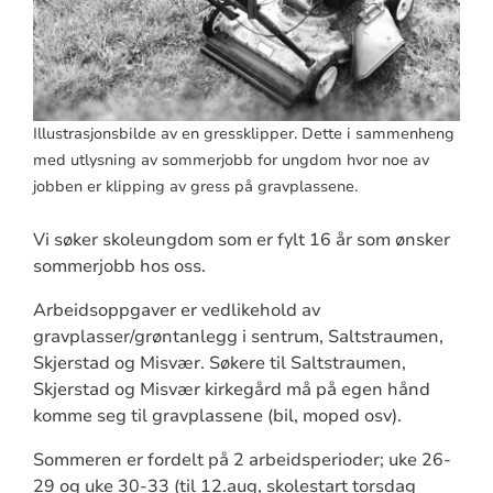
Illustrasjonsbilde av en gressklipper. Dette i sammenheng
med utlysning av sommerjobb for ungdom hvor noe av
jobben er klipping av gress på gravplassene.
Vi søker skoleungdom som er fylt 16 år som ønsker
sommerjobb hos oss.
Arbeidsoppgaver er vedlikehold av
gravplasser/grøntanlegg i sentrum, Saltstraumen,
Skjerstad og Misvær. Søkere til Saltstraumen,
Skjerstad og Misvær kirkegård må på egen hånd
komme seg til gravplassene (bil, moped osv).
Sommeren er fordelt på 2 arbeidsperioder; uke 26-
29 og uke 30-33 (til 12.aug, skolestart torsdag