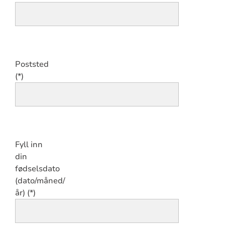
Poststed
Fyll inn
din
fødselsdato
(dato/måned/
år)