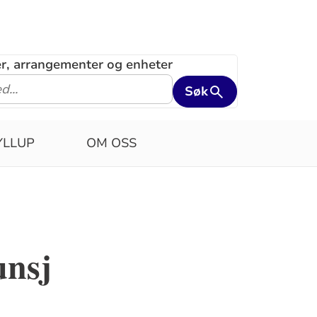
ler, arrangementer og enheter
Søk
YLLUP
OM OSS
unsj