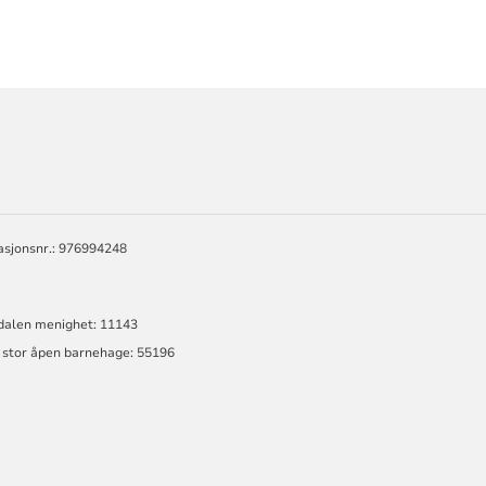
ORMASJON
EN
asjonsnr.: 976994248
sdalen menighet: 11143
g stor åpen barnehage: 55196