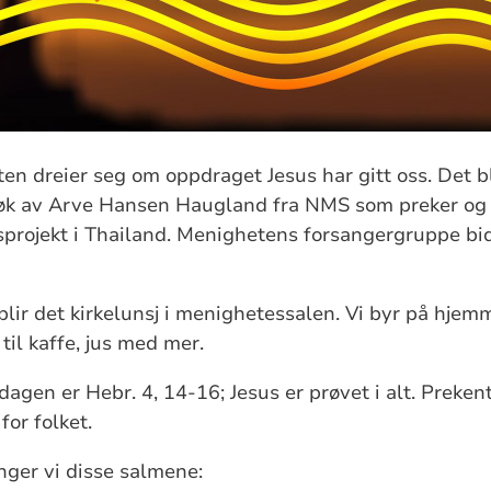
en dreier seg om oppdraget Jesus har gitt oss. Det b
esøk av Arve Hansen Haugland fra NMS som preker og
projekt i Thailand. Menighetens forsangergruppe bi
blir det kirkelunsj i menighetessalen. Vi byr på hje
 til kaffe, jus med mer.
gen er Hebr. 4, 14-16; Jesus er prøvet i alt. Prekent
for folket.
nger vi disse salmene: