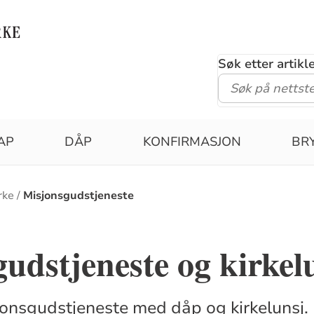
Søk etter artik
AP
DÅP
KONFIRMASJON
BR
rke
Misjonsgudstjeneste
udstjeneste og kirkel
sjonsgudstjeneste med dåp og kirkelunsj.