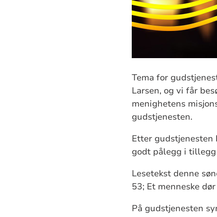
Tema for gudstjenest
Larsen, og vi får b
menighetens misjons
gudstjenesten.
Etter gudstjenesten 
godt pålegg i tillegg
Lesetekst denne sønda
53; Et menneske dør 
På gudstjenesten sy