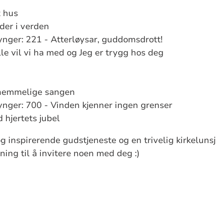
t hus
nder i verden
nger: 221 - Atterløysar, guddomsdrott!
lle vil vi ha med og Jeg er trygg hos deg
 hemmelige sangen
nger: 700 - Vinden kjenner ingen grenser
 hjertets jubel
 og inspirerende gudstjeneste og en trivelig kirkelunsj
ning til å invitere noen med deg :)