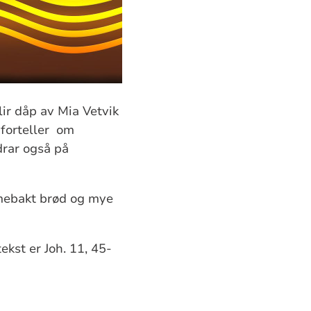
lir dåp av Mia Vetvik
 forteller om
drar også på
mmebakt brød og mye
ekst er Joh. 11, 45-