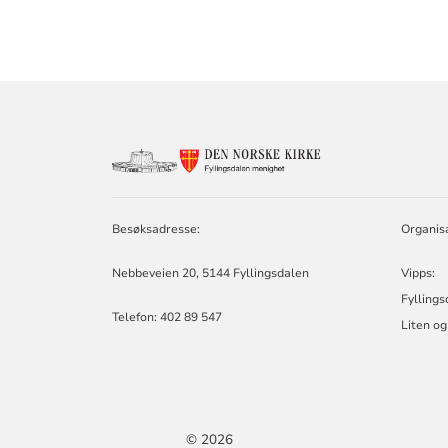
KONTAKTINF
FOR
FYLLINGSDAL
MENIGHET
Besøksadresse:
Organis
Nebbeveien 20, 5144 Fyllingsdalen
Vipps:
Fylling
Telefon:
402 89 547
Liten o
© 2026