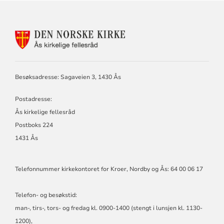
KONTAKTINFORMASJON
FOR
ÅS
KIRKELIGE
FELLESRÅD,
Besøksadresse: Sagaveien 3, 1430 Ås
KROER,
NORDBY
Postadresse:
OG
ÅS
Ås kirkelige fellesråd
MENIGHETER
Postboks 224
1431 Ås
Telefonnummer kirkekontoret for Kroer, Nordby og Ås: 64 00 06 17
Telefon- og besøkstid:
man-, tirs-, tors- og fredag kl. 0900-1400 (stengt i lunsjen kl. 1130-
1200),