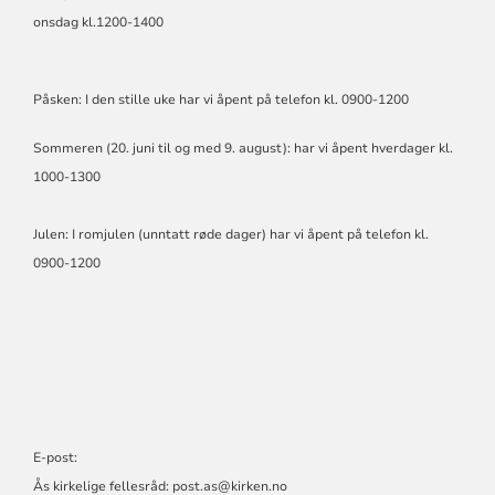
onsdag kl.1200-1400
Påsken: I den stille uke har vi åpent på telefon kl. 0900-1200
Sommeren (20. juni til og med 9. august): har vi åpent hverdager kl.
1000-1300
Julen: I romjulen (unntatt røde dager) har vi åpent på telefon kl.
0900-1200
E-post:
Ås kirkelige fellesråd:
post.as@kirken.no