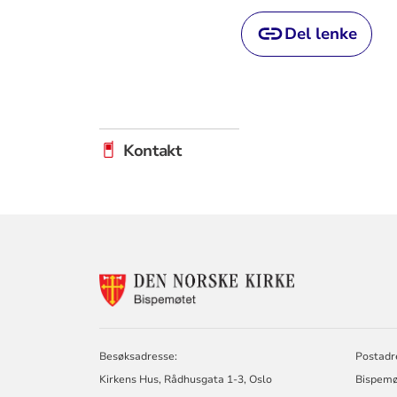
Del lenke
Kontakt
KONTAKTINF
FOR
BISPEMØTET
Besøksadresse:
Postadr
Kirkens Hus, Rådhusgata 1-3, Oslo
Bispemø