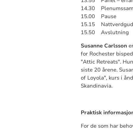
13.55 Panel – erfari
14.30 Plenumssam
15.00 Pause
15.15 Nattverdguds
15.50 Avslutning
Susanne Carlsson
er
for Rochester bisped
"Attic Retreats". Hun
siste 20 årene. Susan
of Loyola", kurs i å
Skandinavia.
Praktisk informasjo
For de som har behov