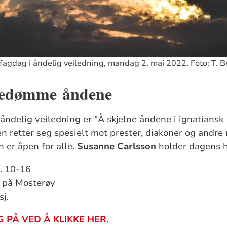
l fagdag i åndelig veiledning, mandag 2. mai 2022. Foto: T. 
 bedømme åndene
åndelig veiledning er "Å skjelne åndene i ignatiansk
n retter seg spesielt mot prester, diakoner og andr
n er åpen for alle.
Susanne Carlsson
holder dagens h
l. 10-16
r på Mosterøy
sj.
 PÅ VED Å KLIKKE HER.