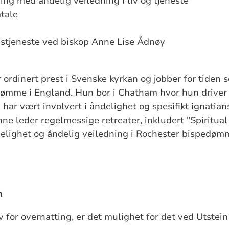
ng med åndelig veiledning i liv og tjeneste
tale
tjeneste ved biskop Anne Lise Ådnøy
 ordinert prest i Svenske kyrkan og jobber for tiden 
ømme i England. Hun bor i Chatham hvor hun driver e
 har vært involvert i åndelighet og spesifikt ignatia
ne leder regelmessige retreater, inkludert "Spiritual
ndelighet og åndelig veiledning i Rochester bispedø
n
 for overnatting, er det mulighet for det ved Utstein