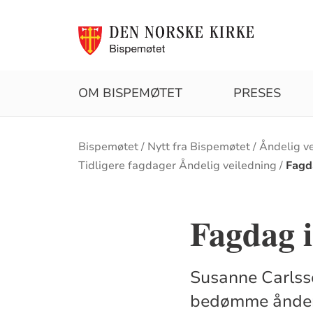
OM BISPEMØTET
PRESES
Brødsmulesti
Bispemøtet
Nytt fra Bispemøtet
Åndelig v
Tidligere fagdager Åndelig veiledning
Fagd
Fagdag i
Susanne Carlss
bedømme ånde