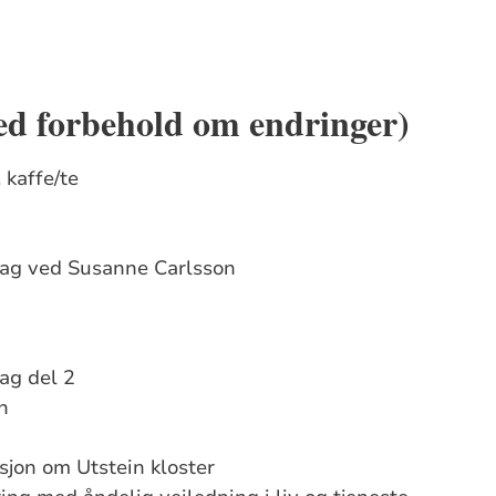
d forbehold om endringer)
 kaffe/te
g ved Susanne Carlsson
g del 2
n
jon om Utstein kloster