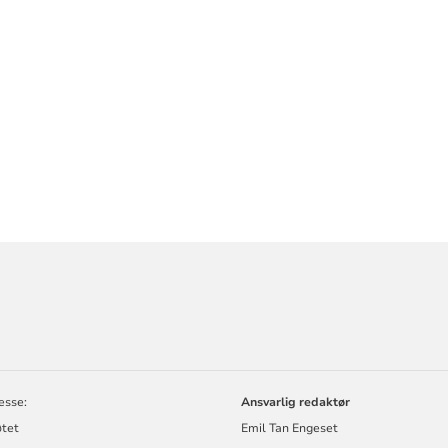
ORMASJON
esse:
Ansvarlig redaktør
tet
Emil Tan Engeset