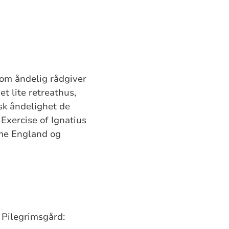
som åndelig rådgiver
t lite retreathus,
nsk åndelighet de
 Exercise of Ignatius
mme England og
 Pilegrimsgård: